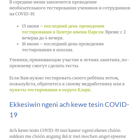
В середине июня закончится проведение
необязательного тестирования учеников и сотрудников
на COVID-19.
15 июня –
последний день проведения
тестирования в Центре имени Парсли
. Время: с 2
вечераа до 4 вечера.
16 июня – последний день проведения
тестирования в школах.
Ученики, принимающие участие в летних занятиях, по-
прежнему смогут сделать тесты.
Если Вам нужно тестировать своего ребёнка летом,
пожалуйста, обратитесь к своему медработнику или в
пункты тестирования в округе Кларк
.
Ekkesiwin ngeni ach kewe tesin COVID-
19
Ach kewe tesin COVID-19 mei kawor ngeni ekewe chóón
sukkun me chóón angang iká ir mei mochen angei epwene