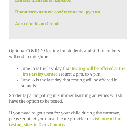
Lea este mensaje en Español.
Прочитать данное сообщение по-русски.
Ánea nón fósun Chuuk.
Optional COVID-19 testing for students and staff members
will end in mid-June.
June 15 is the last day that
testing will be offered at the
Jim Parsley Center
. Hours: 2 p.m. to 4 p.m.
June 16 is the last day that testing will be offered in
schools.
Students participating in summer learning activities will still
have the option to be tested.
If you need to get a test for your child during the summer,
please contact your health care provider or
visit one of the
testing sites in Clark County
.