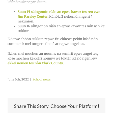
kéúnó nukanapan Suun.
Suun 15 sáingonón ráán an epwe kawor tes ren ewe
Jim Parsley Center
. Kúnók: 2 nekunión ngeni 4
nekunión.
Suun 16 sáingonón ráán an epwe kawor tes nón ach kei
sukkun.
Ekkewe chóón sukkun repwe fiti ekkewe pekin káeó nón
summer ir mei tongeni finatà ar repwe angei tes.
Iká en mei mochen an noumw na semirit epwe angei tes,
kose mochen kékkéri noumw we tóktér iká nó ngeni ew
ekkei nenien tes nòn Clark County
.
June 6th, 2022
|
School news
Share This Story, Choose Your Platform!